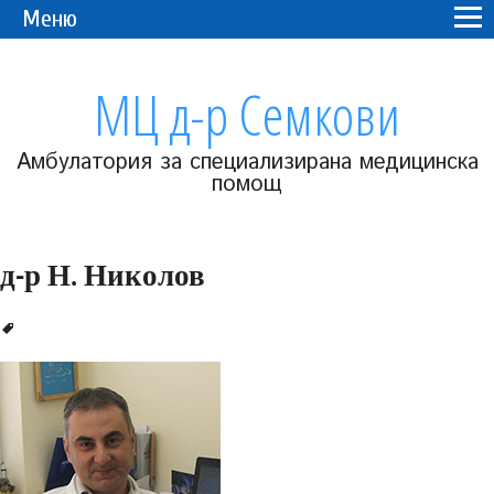
Меню
МЦ д-р Семкови
Амбулатория за специализирана медицинска
помощ
д-р Н. Николов